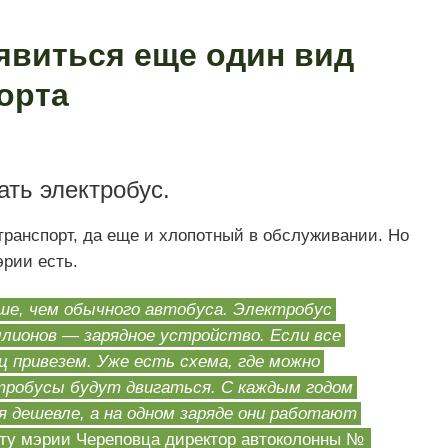
явиться еще один вид
орта
ать электробус.
транспорт, да еще и хлопотный в обслуживании. Но
эрии есть.
ше, чем обычного автобуса. Электробус
ллионов — зарядное устройство. Если все
ц привезем. Уже есть схема, где можно
тробусы будут двигаться. С каждым годом
 дешевле, а на одном заряде они работают
йту мэрии Череповца директор автоколонны №