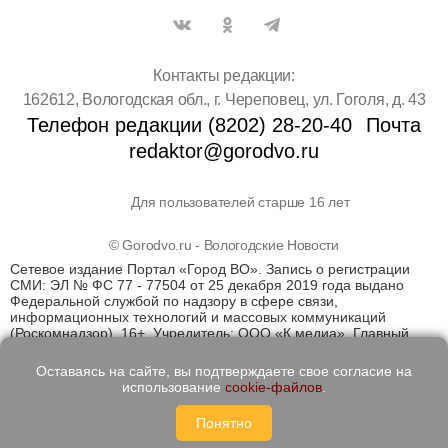
Контакты редакции:
162612, Вологодская обл., г. Череповец, ул. Гоголя, д. 43
Телефон редакции (8202) 28-20-40
Почта
redaktor@gorodvo.ru
Для пользователей старше 16 лет
© Gorodvo.ru - Вологодские Новости
Сетевое издание Портал «Город ВО». Запись о регистрации
СМИ: ЭЛ № ФС 77 - 77504 от 25 декабря 2019 года выдано
Федеральной службой по надзору в сфере связи,
информационных технологий и массовых коммуникаций
(Роскомнадзор). 16+. Учредитель: ООО «К медиа». Главный
редактор Катаев Д.С. На информационном ресурсе
применяются рекомендательные технологии (информационные
Оставаясь на сайте, вы подтверждаете свое согласие на
технологии предоставления информации на основе сбора,
использование
cookie-файлов
.
систематизации и анализа сведений, относящихся к
предпочтениям пользователей сети "Интернет", находящихся
Понятно
на территории Российской Федерации)