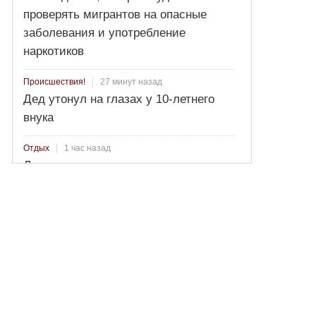
проверять мигрантов на опасные
заболевания и употребление
наркотиков
27 минут назад
Происшествия!
Дед утонул на глазах у 10-летнего
внука
1 час назад
Отдых
Лопаются томаты в августе: в чем
причина и как спасти созревающий
урожай