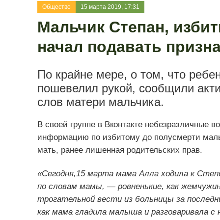
Общество
15 марта 2019, 17:31
Мальчик Степан, изби
начал подавать призн
По крайне мере, о том, что ребе
пошевелил рукой, сообщили актив
слов матери мальчика.
В своей группе в Вконтакте небезразличные 
информацию по избитому до полусмерти малы
мать, ранее лишенная родительских прав.
«Сегодня,15 марта мама Алла ходила к Степе
по словам мамы, — ровненькие, как жемчужин
трогательной вести из больницы за последни
как мама гладила малыша и разговаривала с