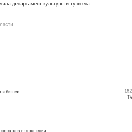
вляла департамент культуры и туризма
бласти
162
 и бизнес
Т
оператора в отношении