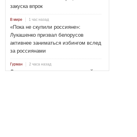
закуска впрок
1 час назад
В мире
«Пока не скупили россияне»:
Лукашенко призвал белорусов
активнее заниматься избингом вслед
за россиянами
2 часа назад
Гурман
Лосось пряного посола: секретный
рецепт от Ильи Лазерсона