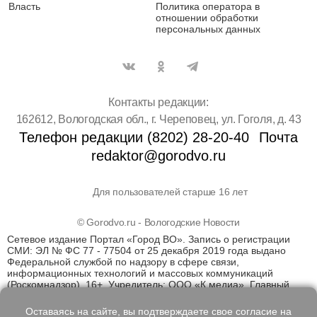
Власть
Политика оператора в
отношении обработки
персональных данных
Контакты редакции:
162612, Вологодская обл., г. Череповец, ул. Гоголя, д. 43
Телефон редакции (8202) 28-20-40
Почта
redaktor@gorodvo.ru
Для пользователей старше 16 лет
© Gorodvo.ru - Вологодские Новости
Сетевое издание Портал «Город ВО». Запись о регистрации
СМИ: ЭЛ № ФС 77 - 77504 от 25 декабря 2019 года выдано
Федеральной службой по надзору в сфере связи,
информационных технологий и массовых коммуникаций
(Роскомнадзор). 16+. Учредитель: ООО «К медиа». Главный
редактор Катаев Д.С. На информационном ресурсе
применяются рекомендательные технологии (информационные
Оставаясь на сайте, вы подтверждаете свое согласие на