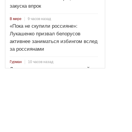
закуска впрок
9 часов назад
В мире
«Пока не скупили россияне»:
Лукашенко призвал белорусов
активнее заниматься избингом вслед
за россиянами
10 часов назад
Гурман
Лосось пряного посола: секретный
рецепт от Ильи Лазерсона