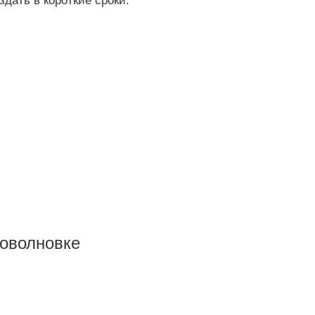
здать в короткие сроки.
роволновке