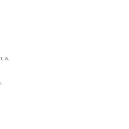
. л.
.