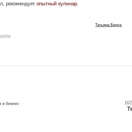
ол, рекомендует
опытный кулинар
.
Татьяна Бенуа
kusha
162
 и бизнес
Т