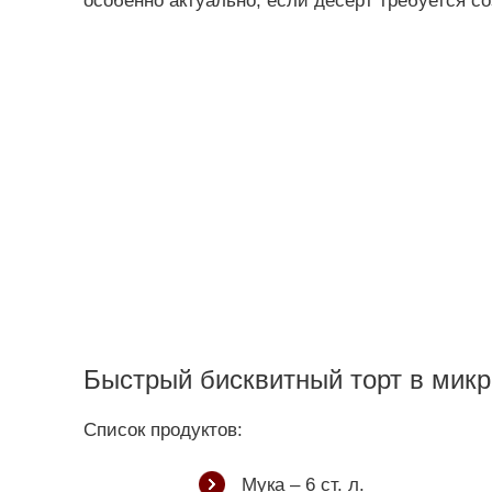
особенно актуально, если десерт требуется со
Быстрый бисквитный торт в мик
Список продуктов:
Мука – 6 ст. л.