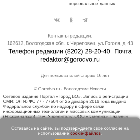
персональных данных
Контакты редакции:
162612, Вологодская обл., г. Череповец, ул. Гоголя, д. 43
Телефон редакции (8202) 28-20-40
Почта
redaktor@gorodvo.ru
Для пользователей старше 16 лет
© Gorodvo.ru - Вологодские Новости
Сетевое издание Портал «Город ВО». Запись о регистрации
СМИ: ЭЛ № ФС 77 - 77504 от 25 декабря 2019 года выдано
Федеральной службой по надзору в сфере связи,
информационных технологий и массовых коммуникаций
(Роскомнадзор). 16+. Учредитель: ООО «К медиа». Главный
редактор Катаев Д.С. На информационном ресурсе
применяются рекомендательные технологии (информационные
Оставаясь на сайте, вы подтверждаете свое согласие на
технологии предоставления информации на основе сбора,
использование
cookie-файлов
.
систематизации и анализа сведений, относящихся к