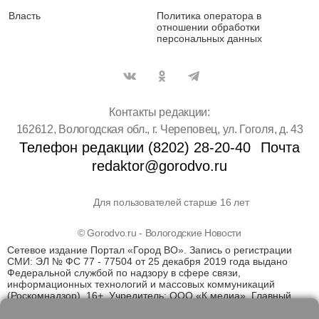
Власть
Политика оператора в
отношении обработки
персональных данных
Контакты редакции:
162612, Вологодская обл., г. Череповец, ул. Гоголя, д. 43
Телефон редакции (8202) 28-20-40
Почта
redaktor@gorodvo.ru
Для пользователей старше 16 лет
© Gorodvo.ru - Вологодские Новости
Сетевое издание Портал «Город ВО». Запись о регистрации
СМИ: ЭЛ № ФС 77 - 77504 от 25 декабря 2019 года выдано
Федеральной службой по надзору в сфере связи,
информационных технологий и массовых коммуникаций
(Роскомнадзор). 16+. Учредитель: ООО «К медиа». Главный
редактор Катаев Д.С. На информационном ресурсе
применяются рекомендательные технологии (информационные