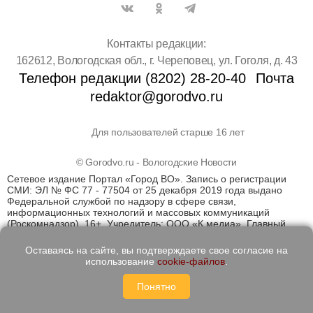
Контакты редакции:
162612, Вологодская обл., г. Череповец, ул. Гоголя, д. 43
Телефон редакции (8202) 28-20-40
Почта
redaktor@gorodvo.ru
Для пользователей старше 16 лет
© Gorodvo.ru - Вологодские Новости
Сетевое издание Портал «Город ВО». Запись о регистрации
СМИ: ЭЛ № ФС 77 - 77504 от 25 декабря 2019 года выдано
Федеральной службой по надзору в сфере связи,
информационных технологий и массовых коммуникаций
(Роскомнадзор). 16+. Учредитель: ООО «К медиа». Главный
редактор Катаев Д.С. На информационном ресурсе
применяются рекомендательные технологии (информационные
Оставаясь на сайте, вы подтверждаете свое согласие на
технологии предоставления информации на основе сбора,
использование
cookie-файлов
.
систематизации и анализа сведений, относящихся к
предпочтениям пользователей сети "Интернет", находящихся
Понятно
на территории Российской Федерации)