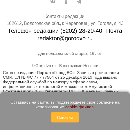
Контакты редакции:
162612, Вологодская обл., г. Череповец, ул. Гоголя, д. 43
Телефон редакции (8202) 28-20-40
Почта
redaktor@gorodvo.ru
Для пользователей старше 16 лет
© Gorodvo.ru - Вологодские Новости
Сетевое издание Портал «Город ВО». Запись о регистрации
СМИ: ЭЛ № ФС 77 - 77504 от 25 декабря 2019 года выдано
Федеральной службой по надзору в сфере связи,
информационных технологий и массовых коммуникаций
(Роскомнадзор). 16+. Учредитель: ООО «К медиа». Главный
редактор Катаев Д.С. На информационном ресурсе
применяются рекомендательные технологии (информационные
Оставаясь на сайте, вы подтверждаете свое согласие на
технологии предоставления информации на основе сбора,
использование
cookie-файлов
.
систематизации и анализа сведений, относящихся к
предпочтениям пользователей сети "Интернет", находящихся
Понятно
на территории Российской Федерации)