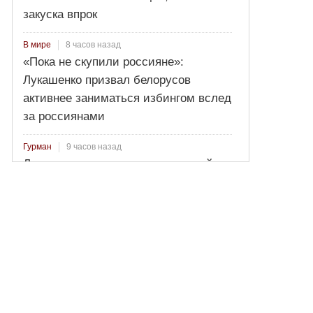
закуска впрок
8 часов назад
В мире
«Пока не скупили россияне»:
Лукашенко призвал белорусов
активнее заниматься избингом вслед
за россиянами
9 часов назад
Гурман
Лосось пряного посола: секретный
рецепт от Ильи Лазерсона