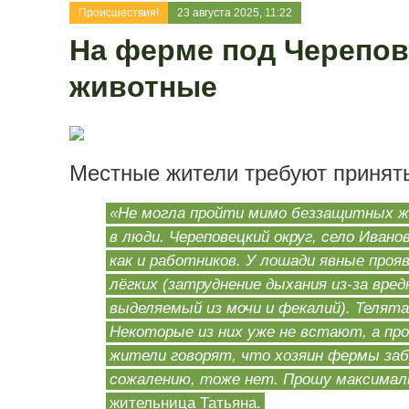
Происшествия!
23 августа 2025, 11:22
На ферме под Черепов
животные
Местные жители требуют принят
«Не могла пройти мимо беззащитных ж
в люди. Череповецкий округ, село Иван
как и работников. У лошади явные проя
лёгких (затруднение дыхания из-за вред
выделяемый из мочи и фекалий). Телят
Некоторые из них уже не встают, а п
жители говорят, что хозяин фермы забро
сожалению, тоже нет. Прошу максимал
жительница Татьяна.