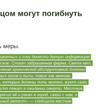
цом могут погибнуть
ь меры.
ивотных и хочу донести данную информацию
овское. Стоит заброшенная ферма. Света нет,
вления хронической обструктивной болезни
ных газов и пыли, таких как аммиак,
а, которые должны пить молоко, жуют сено.
росто лежат в ожидании смерти. Местные
сил её и уехал в город, связи с ним, к
ьный репост»,
— сообщила местная