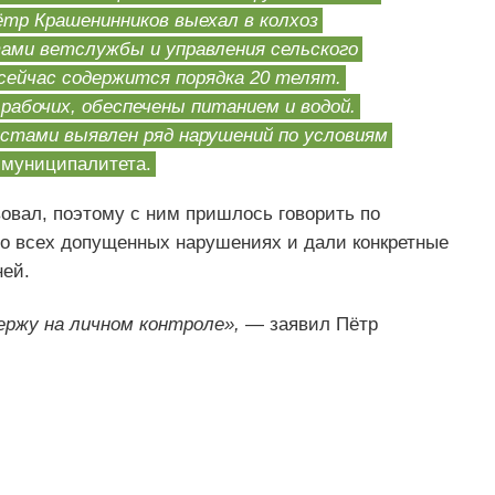
ётр Крашенинников выехал в колхоз
ами ветслужбы и управления сельского
ейчас содержится порядка 20 телят.
абочих, обеспечены питанием и водой.
истами выявлен ряд нарушений по условиям
муниципалитета.
овал, поэтому с ним пришлось говорить по
бо всех допущенных нарушениях и дали конкретные
ней.
ержу на личном контроле»,
— заявил Пётр