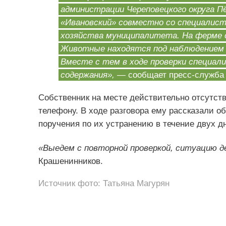
администрации Череповецкого округа П
«Ивановский» совместно со специалист
хозяйства муниципалитета. На ферме с
Животные находятся под наблюдением р
Вместе с тем в ходе проверки специал
содержания»,
— сообщает пресс-служба 
Собственник на месте действительно отсутств
телефону. В ходе разговора ему рассказали о
поручения по их устранению в течение двух д
«Выедем с повторной проверкой, ситуацию д
Крашенинников.
Источник фото: Татьяна Магурян