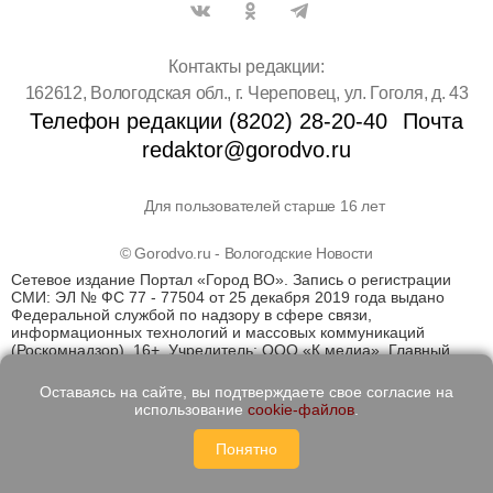
Контакты редакции:
162612, Вологодская обл., г. Череповец, ул. Гоголя, д. 43
Телефон редакции (8202) 28-20-40
Почта
redaktor@gorodvo.ru
Для пользователей старше 16 лет
© Gorodvo.ru - Вологодские Новости
Сетевое издание Портал «Город ВО». Запись о регистрации
СМИ: ЭЛ № ФС 77 - 77504 от 25 декабря 2019 года выдано
Федеральной службой по надзору в сфере связи,
информационных технологий и массовых коммуникаций
(Роскомнадзор). 16+. Учредитель: ООО «К медиа». Главный
редактор Катаев Д.С. На информационном ресурсе
применяются рекомендательные технологии (информационные
Оставаясь на сайте, вы подтверждаете свое согласие на
технологии предоставления информации на основе сбора,
использование
cookie-файлов
.
систематизации и анализа сведений, относящихся к
предпочтениям пользователей сети "Интернет", находящихся
Понятно
на территории Российской Федерации)