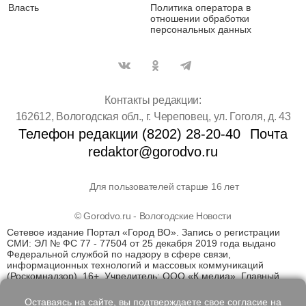
Власть
Политика оператора в
отношении обработки
персональных данных
Контакты редакции:
162612, Вологодская обл., г. Череповец, ул. Гоголя, д. 43
Телефон редакции (8202) 28-20-40
Почта
redaktor@gorodvo.ru
Для пользователей старше 16 лет
© Gorodvo.ru - Вологодские Новости
Сетевое издание Портал «Город ВО». Запись о регистрации
СМИ: ЭЛ № ФС 77 - 77504 от 25 декабря 2019 года выдано
Федеральной службой по надзору в сфере связи,
информационных технологий и массовых коммуникаций
(Роскомнадзор). 16+. Учредитель: ООО «К медиа». Главный
редактор Катаев Д.С. На информационном ресурсе
применяются рекомендательные технологии (информационные
Оставаясь на сайте, вы подтверждаете свое согласие на