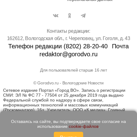
Контакты редакции:
162612, Вологодская обл., г. Череповец, ул. Гоголя, д. 43
Телефон редакции (8202) 28-20-40
Почта
redaktor@gorodvo.ru
Для пользователей старше 16 лет
© Gorodvo.ru - Вологодские Новости
Сетевое издание Портал «Город ВО». Запись о регистрации
СМИ: ЭЛ № ФС 77 - 77504 от 25 декабря 2019 года выдано
Федеральной службой по надзору в сфере связи,
информационных технологий и массовых коммуникаций
(Роскомнадзор). 16+. Учредитель: ООО «К медиа». Главный
редактор Катаев Д.С. На информационном ресурсе
применяются рекомендательные технологии (информационные
Оставаясь на сайте, вы подтверждаете свое согласие на
технологии предоставления информации на основе сбора,
использование
cookie-файлов
.
систематизации и анализа сведений, относящихся к
предпочтениям пользователей сети "Интернет", находящихся