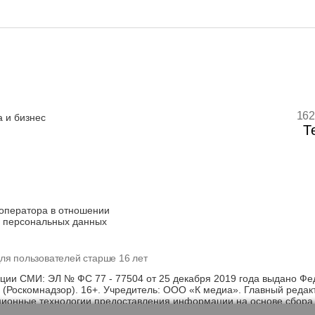
162
 и бизнес
Т
оператора в отношении
 персональных данных
ля пользователей старше 16 лет
ации СМИ: ЭЛ № ФС 77 - 77504 от 25 декабря 2019 года выдано Фе
(Роскомнадзор). 16+. Учредитель: ООО «К медиа». Главный редак
онные технологии предоставления информации на основе сбора, 
щихся на территории Российской Федерации)