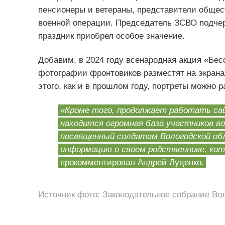
пенсионеры и ветераны, представители общес
военной операции. Председатель ЗСВО подчер
праздник приобрел особое значение.
Добавим, в 2024 году всенародная акция «Бес
фотографии фронтовиков разместят на экрана
этого, как и в прошлом году, портреты можно 
«Кроме того, продолжает работать сайт 
находится огромная база участников во
посвященный солдатам Вологодской об
информацию о своем родственнике, кот
прокомментировал Андрей Луценко.
Источник фото: Законодательное собрание Во