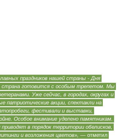
главных праздников нашей страны - Дня
ся страна готовится с особым трепетом. Мы
теранами. Уже сейчас, в городах, округах и
ые патриотические акции, спектакли на
втопробеги, фестивали и выставки,
йне. Особое внимание уделено памятникам.
приводят в порядок территории обелисков,
митинги и возложения цветов»,
— отметил