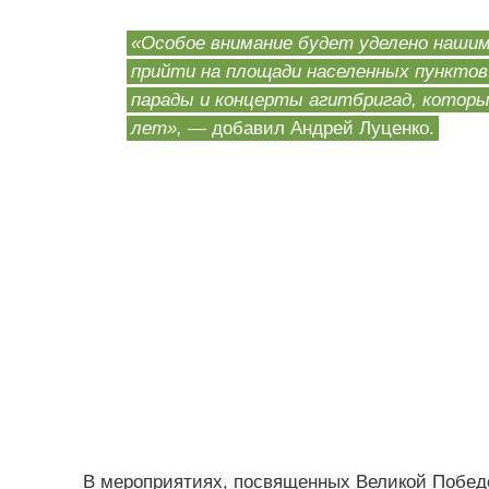
«Особое внимание будет уделено нашим
прийти на площади населенных пунктов.
парады и концерты агитбригад, котор
лет»,
— добавил Андрей Луценко.
В мероприятиях, посвященных Великой Победе