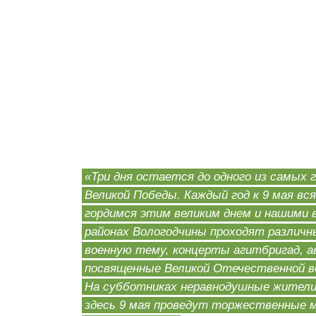
«Три дня остается до одного из самых 
Великой Победы. Каждый год к 9 мая в
гордимся этим великим днем и нашими ве
районах Вологодчины проходят различн
военную тему, концерты агитбригад, а
посвященные Великой Отечественной во
На субботниках неравнодушные жители 
здесь 9 мая проведут торжественные 