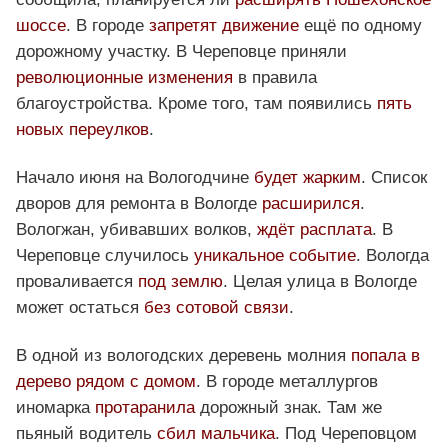
шоссе
. В городе
запретят движение
ещё по одному
дорожному участку. В Череповце приняли
революционные изменения
в правила
благоустройства. Кроме того, там появились
пять
новых переулков
.
Начало июня на Вологодчине
будет жарким
. Список
дворов для ремонта в Вологде
расширился
.
Вологжан, убивавших волков,
ждёт расплата
. В
Череповце случилось
уникальное событие
. Вологда
проваливается
под землю
. Целая улица в Вологде
может остаться
без сотовой связи
.
В одной из вологодских деревень молния
попала в
дерево рядом с домом
. В городе металлургов
иномарка
протаранила
дорожный знак. Там же
пьяный водитель
сбил мальчика
. Под Череповцом