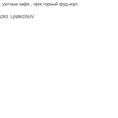
, уютные кафе , просторный фуд-корт.
6283. LjN8KD5UV