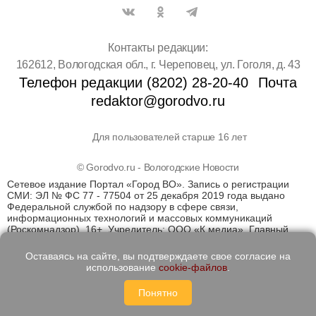
Контакты редакции:
162612, Вологодская обл., г. Череповец, ул. Гоголя, д. 43
Телефон редакции (8202) 28-20-40
Почта
redaktor@gorodvo.ru
Для пользователей старше 16 лет
© Gorodvo.ru - Вологодские Новости
Сетевое издание Портал «Город ВО». Запись о регистрации
СМИ: ЭЛ № ФС 77 - 77504 от 25 декабря 2019 года выдано
Федеральной службой по надзору в сфере связи,
информационных технологий и массовых коммуникаций
(Роскомнадзор). 16+. Учредитель: ООО «К медиа». Главный
редактор Катаев Д.С. На информационном ресурсе
применяются рекомендательные технологии (информационные
Оставаясь на сайте, вы подтверждаете свое согласие на
технологии предоставления информации на основе сбора,
использование
cookie-файлов
.
систематизации и анализа сведений, относящихся к
предпочтениям пользователей сети "Интернет", находящихся
Понятно
на территории Российской Федерации)