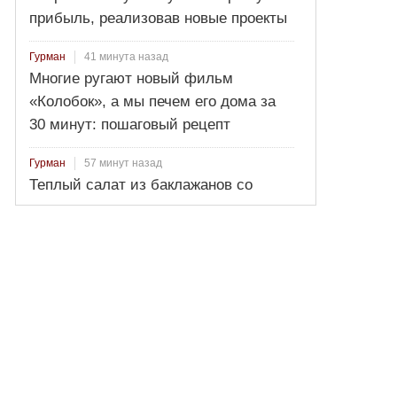
прибыль, реализовав новые проекты
41 минута назад
Гурман
Многие ругают новый фильм
«Колобок», а мы печем его дома за
30 минут: пошаговый рецепт
57 минут назад
Гурман
Теплый салат из баклажанов со
сметанно-чесночным соусом: рецепт
за 30 минут — это блюдо съедают
быстрее мяса