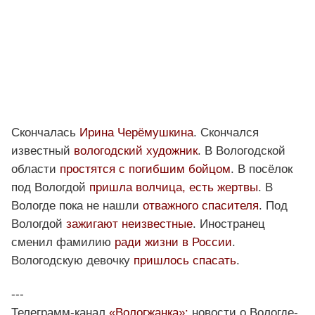
Скончалась
Ирина Черёмушкина
. Скончался
известный
вологодский художник
. В Вологодской
области
простятся с погибшим бойцом
. В посёлок
под Вологдой
пришла волчица, есть жертвы
. В
Вологде пока не нашли
отважного спасителя
. Под
Вологдой
зажигают неизвестные
. Иностранец
сменил фамилию
ради жизни в России
.
Вологодскую девочку
пришлось спасать
.
---
Телеграмм-канал
«Вологжанка»:
новости о Вологде-