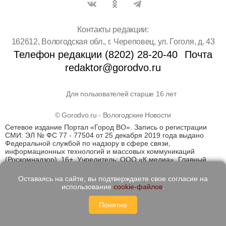
Контакты редакции:
162612, Вологодская обл., г. Череповец, ул. Гоголя, д. 43
Телефон редакции (8202) 28-20-40
Почта
redaktor@gorodvo.ru
Для пользователей старше 16 лет
© Gorodvo.ru - Вологодские Новости
Сетевое издание Портал «Город ВО». Запись о регистрации
СМИ: ЭЛ № ФС 77 - 77504 от 25 декабря 2019 года выдано
Федеральной службой по надзору в сфере связи,
информационных технологий и массовых коммуникаций
(Роскомнадзор). 16+. Учредитель: ООО «К медиа». Главный
редактор Катаев Д.С. На информационном ресурсе
применяются рекомендательные технологии (информационные
Оставаясь на сайте, вы подтверждаете свое согласие на
технологии предоставления информации на основе сбора,
использование
cookie-файлов
.
систематизации и анализа сведений, относящихся к
предпочтениям пользователей сети "Интернет", находящихся
Понятно
на территории Российской Федерации)