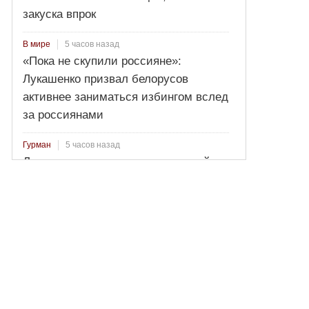
закуска впрок
5 часов назад
В мире
«Пока не скупили россияне»:
Лукашенко призвал белорусов
активнее заниматься избингом вслед
за россиянами
5 часов назад
Гурман
Лосось пряного посола: секретный
рецепт от Ильи Лазерсона