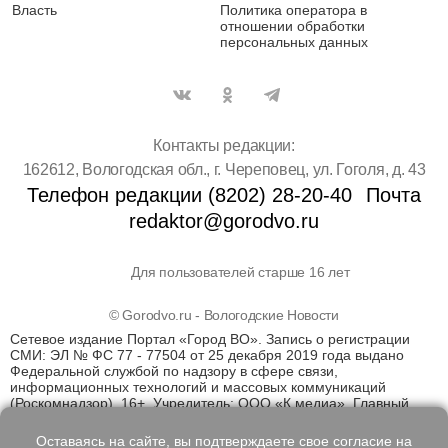
Власть
Политика оператора в
отношении обработки
персональных данных
Контакты редакции:
162612, Вологодская обл., г. Череповец, ул. Гоголя, д. 43
Телефон редакции (8202) 28-20-40
Почта
redaktor@gorodvo.ru
Для пользователей старше 16 лет
© Gorodvo.ru - Вологодские Новости
Сетевое издание Портал «Город ВО». Запись о регистрации
СМИ: ЭЛ № ФС 77 - 77504 от 25 декабря 2019 года выдано
Федеральной службой по надзору в сфере связи,
информационных технологий и массовых коммуникаций
(Роскомнадзор). 16+. Учредитель: ООО «К медиа». Главный
редактор Катаев Д.С. На информационном ресурсе
применяются рекомендательные технологии (информационные
Оставаясь на сайте, вы подтверждаете свое согласие на