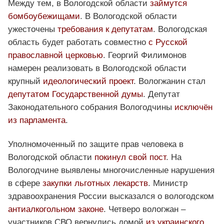
Между тем, в Вологодской области
займутся
бомбоубежищами
. В Вологодской области
ужесточены
требования к депутатам
. Вологодская
область будет работать совместно
с Русской
православной церковью
. Георгий Филимонов
намерен реализовать в Вологодской области
крупный
идеологический проект
. Вологжанин стал
депутатом Государственной думы
. Депутат
Законодательного собрания Вологодчины
исключён
из парламента
.
Уполномоченный по защите прав человека в
Вологодской области
покинул свой пост
. На
Вологодчине выявлены многочисленные нарушения
в сфере
закупки льготных лекарств
. Министр
здравоохранения России высказался о вологодском
антиалкогольном законе
. Четверо вологжан –
участников СВО вернулись домой
из украинского