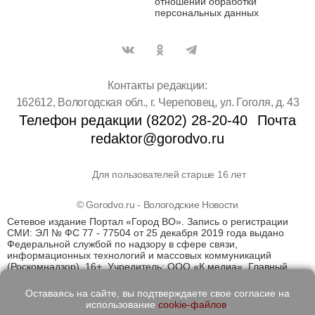
отношении обработки
персональных данных
Контакты редакции:
162612, Вологодская обл., г. Череповец, ул. Гоголя, д. 43
Телефон редакции (8202) 28-20-40
Почта
redaktor@gorodvo.ru
Для пользователей старше 16 лет
© Gorodvo.ru - Вологодские Новости
Сетевое издание Портал «Город ВО». Запись о регистрации
СМИ: ЭЛ № ФС 77 - 77504 от 25 декабря 2019 года выдано
Федеральной службой по надзору в сфере связи,
информационных технологий и массовых коммуникаций
(Роскомнадзор). 16+. Учредитель: ООО «К медиа». Главный
редактор Катаев Д.С. На информационном ресурсе
применяются рекомендательные технологии (информационные
Оставаясь на сайте, вы подтверждаете свое согласие на
технологии предоставления информации на основе сбора,
использование
cookie-файлов
.
систематизации и анализа сведений, относящихся к