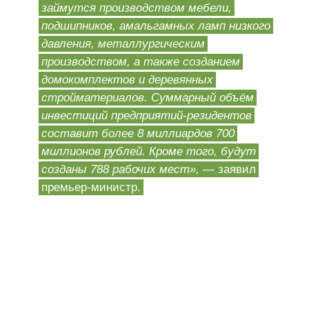
займутся производством мебели,
подшипников, амальгамных ламп низкого
давления, металлургическим
производством, а также созданием
домокомплектов и деревянных
стройматериалов. Суммарный объём
инвестиций предприятий-резидентов
составит более 8 миллиардов 700
миллионов рублей. Кроме того, будут
созданы 788 рабочих мест»,
— заявил
премьер-министр.