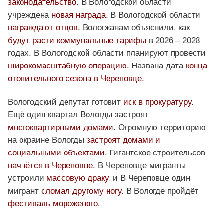
законодательство
. В Вологодской области
учреждена
новая награда
. В Вологодской области
награждают отцов
. Вологжанам объяснили, как
будут расти коммунальные тарифы
в 2026 – 2028
годах. В Вологодской области планируют провести
широкомасштабную операцию
. Названа дата
конца
отопительного сезона в Череповце
.
Вологодский депутат готовит
иск в прокуратуру
.
Ещё один квартал Вологды застроят
многоквартирными домами
. Огромную территорию
на окраине Вологды
застроят домами и
социальными объектами
. Гигантское строительсов
начнётся в Череповце
. В Череповце мигранты
устроили
массовую драку
, и В Череповце один
мигрант
сломал другому ногу
. В Вологде пройдёт
фестиваль мороженого
.