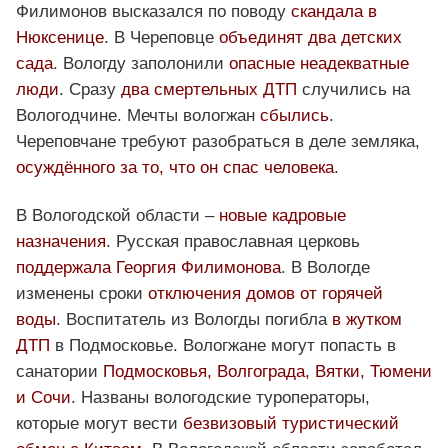
Филимонов высказался по поводу
скандала в
Нюксенице
. В Череповце
объединят два детских
сада
. Вологду заполонили
опасные неадекватные
люди
. Сразу
два смертельных ДТП
случились на
Вологодчине. Мечты вологжан
сбылись
.
Череповчане требуют разобраться в деле земляка,
осуждённого за то, что он спас человека
.
В Вологодской области –
новые кадровые
назначения
. Русская православная церковь
поддержала Георгия Филимонова
. В Вологде
изменены сроки
отключения домов от горячей
воды
. Воспитатель из Вологды погибла
в жутком
ДТП
в Подмосковье. Вологжане могут попасть в
санатории
Подмосковья, Волгограда, Вятки, Тюмени
и Сочи
. Названы вологодские туроператоры,
которые могут вести
безвизовый туристический