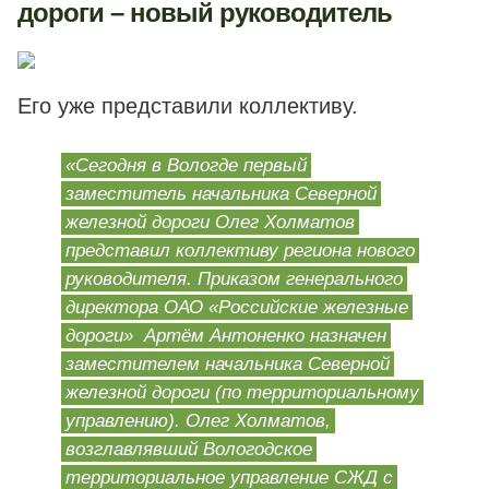
дороги – новый руководитель
Его уже представили коллективу.
«Сегодня в Вологде первый
заместитель начальника Северной
железной дороги Олег Холматов
представил коллективу региона нового
руководителя. Приказом генерального
директора ОАО «Российские железные
дороги» Артём Антоненко назначен
заместителем начальника Северной
железной дороги (по территориальному
управлению). Олег Холматов,
возглавлявший Вологодское
территориальное управление СЖД с