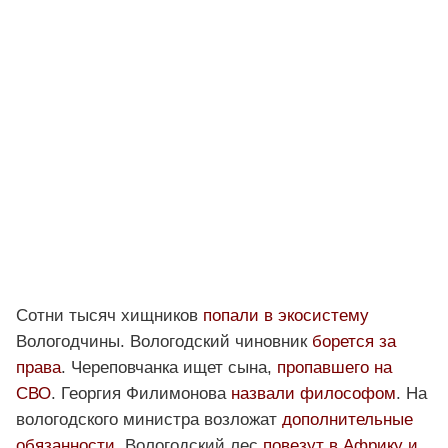
Сотни тысяч хищников
попали в экосистему
Вологодчины. Вологодский чиновник
борется за
права
. Череповчанка ищет сына,
пропавшего на
СВО
. Георгия Филимонова
назвали философом
. На
вологодского министра возложат
дополнительные
обязанности
. Вологодский лес
повезут в Африку и