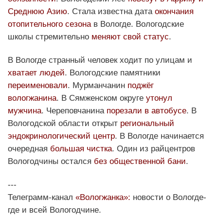
Среднюю Азию
. Стала известна дата
окончания
отопительного сезона
в Вологде. Вологодские
школы стремительно
меняют свой статус
.
В Вологде странный человек ходит по улицам и
хватает людей
. Вологодские памятники
переименовали
. Мурманчанин
поджёг
вологжанина
. В Сямженском округе
утонул
мужчина
. Череповчанина
порезали в автобусе
. В
Вологодской области открыт
региональный
эндокринологический центр
. В Вологде начинается
очередная
большая чистка
. Один из райцентров
Вологодчины остался
без общественной бани
.
---
Телеграмм-канал
«Вологжанка»:
новости о Вологде-
где и всей Вологодчине.