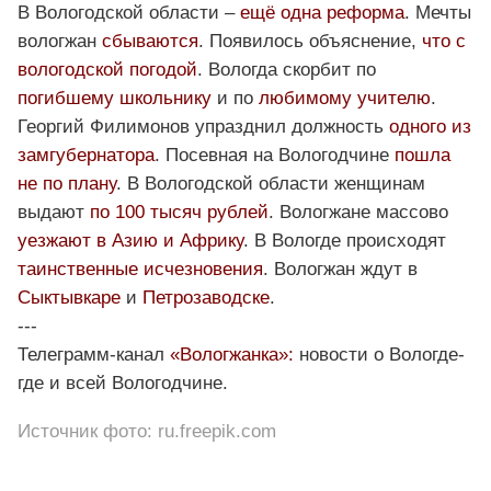
В Вологодской области –
ещё одна реформа
. Мечты
вологжан
сбываются
. Появилось объяснение,
что с
вологодской погодой
. Вологда скорбит по
погибшему школьнику
и по
любимому учителю
.
Георгий Филимонов упразднил должность
одного из
замгубернатора
. Посевная на Вологодчине
пошла
не по плану
. В Вологодской области женщинам
выдают
по 100 тысяч рублей
. Вологжане массово
уезжают в Азию и Африку
. В Вологде происходят
таинственные исчезновения
. Вологжан ждут в
Сыктывкаре
и
Петрозаводске
.
---
Телеграмм-канал
«Вологжанка»:
новости о Вологде-
где и всей Вологодчине.
Источник фото: ru.freepik.com