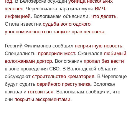
год
. В Белозерске осуждён
убийца нескольких
человек
. Череповчанка заразила мужа
ВИЧ-
инфекцией
. Вологжанам объяснили,
что делать
.
Стала известна
судьба вологодского
уполномоченного по защите прав человека
.
Георгий Филимонов сообщил
неприятную новость
.
Специалисты
проверили мост
. Скончался
любимый
вологжанами доктор
. Вологжанин
пропал без вести
в зоне проведения СВО. В Вологодской области
обсуждают
строительство крематория
. В Череповце
будут судить
серийного преступника
. Вологжан
призвали
готовиться
. Вологжанам сообщили, что
они
покрыты экскрементами
.