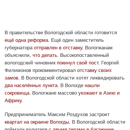
В правительстве Вологодской области готовится
ещё одна реформа
. Ещё один заместитель
губернатора
отправлен в отставку
. Вологжанам
объяснили,
что делать
. Высокопоставленный
вологодский чиновник
покинул свой пост
. Георгий
Филимонов прокомментировал
отставку своих
замов
. В Вологодской области хотят ликвидировать
два населённых пункта
. В Вологде
нашли
сокровища
. Вологжане массово
уезжают в Азию и
Африку
.
Предприниматель Максим Роздухов застроит
квартал на окраине Вологды
. В Вологодской области
поймали водителя
с двумя телами в багажнике
.