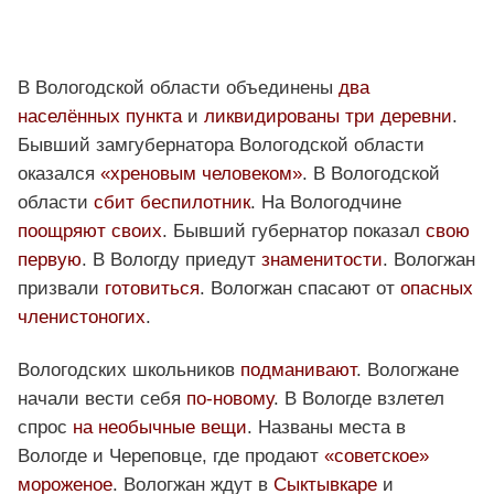
В Вологодской области объединены
два
населённых пункта
и
ликвидированы три деревни
.
Бывший замгубернатора Вологодской области
оказался
«хреновым человеком»
. В Вологодской
области
сбит беспилотник
. На Вологодчине
поощряют своих
. Бывший губернатор показал
свою
первую
. В Вологду приедут
знаменитости
. Вологжан
призвали
готовиться
. Вологжан спасают от
опасных
членистоногих
.
Вологодских школьников
подманивают
. Вологжане
начали вести себя
по-новому
. В Вологде взлетел
спрос
на необычные вещи
. Названы места в
Вологде и Череповце, где продают
«советское»
мороженое
. Вологжан ждут в
Сыктывкаре
и