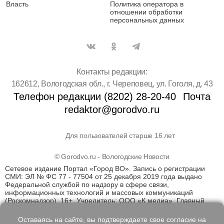
Власть
Политика оператора в
отношении обработки
персональных данных
Контакты редакции:
162612, Вологодская обл., г. Череповец, ул. Гоголя, д. 43
Телефон редакции (8202) 28-20-40
Почта
redaktor@gorodvo.ru
Для пользователей старше 16 лет
© Gorodvo.ru - Вологодские Новости
Сетевое издание Портал «Город ВО». Запись о регистрации
СМИ: ЭЛ № ФС 77 - 77504 от 25 декабря 2019 года выдано
Федеральной службой по надзору в сфере связи,
информационных технологий и массовых коммуникаций
(Роскомнадзор). 16+. Учредитель: ООО «К медиа». Главный
редактор Катаев Д.С. На информационном ресурсе
применяются рекомендательные технологии (информационные
Оставаясь на сайте, вы подтверждаете свое согласие на