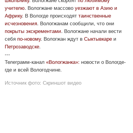
школьнику
. Вологжане скорбят
по любимому
учителю
. Вологжане массово
уезжают в Азию и
Африку
. В Вологде происходят
таинственные
исчезновения
. Вологжанам сообщили, что они
покрыты экскрементами
. Вологжане начали вести
себя
по-новому
. Вологжан ждут в
Сыктывкаре
и
Петрозаводске
.
---
Телеграмм-канал
«Вологжанка»:
новости о Вологде-
где и всей Вологодчине.
Источник фото: Скриншот видео