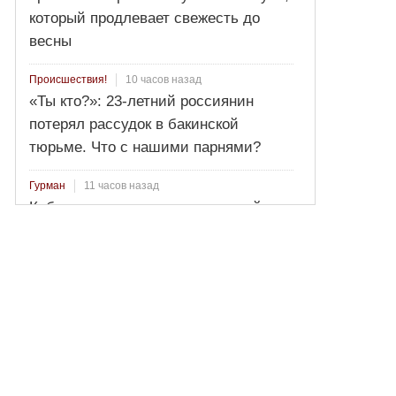
который продлевает свежесть до
весны
10 часов назад
Происшествия!
«Ты кто?»: 23-летний россиянин
потерял рассудок в бакинской
тюрьме. Что с нашими парнями?
11 часов назад
Гурман
Кабачковое варенье: изысканный
вкус и минимум калорий