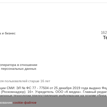
162
 и бизнес
Т
оператора в отношении
 персональных данных
ля пользователей старше 16 лет
ации СМИ: ЭЛ № ФС 77 - 77504 от 25 декабря 2019 года выдано Фе
(Роскомнадзор). 16+. Учредитель: ООО «К медиа». Главный редак
онные технологии предоставления информации на основе сбора, 
щихся на территории Российской Федерации)
ьзование
cookie-файлов
.