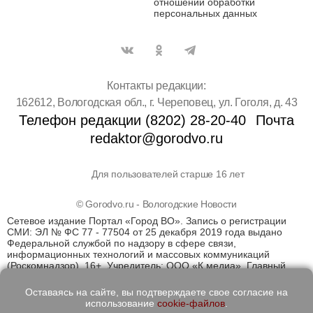
отношении обработки
персональных данных
Контакты редакции:
162612, Вологодская обл., г. Череповец, ул. Гоголя, д. 43
Телефон редакции (8202) 28-20-40
Почта
redaktor@gorodvo.ru
Для пользователей старше 16 лет
© Gorodvo.ru - Вологодские Новости
Сетевое издание Портал «Город ВО». Запись о регистрации
СМИ: ЭЛ № ФС 77 - 77504 от 25 декабря 2019 года выдано
Федеральной службой по надзору в сфере связи,
информационных технологий и массовых коммуникаций
(Роскомнадзор). 16+. Учредитель: ООО «К медиа». Главный
редактор Катаев Д.С. На информационном ресурсе
применяются рекомендательные технологии (информационные
Оставаясь на сайте, вы подтверждаете свое согласие на
технологии предоставления информации на основе сбора,
использование
cookie-файлов
.
систематизации и анализа сведений, относящихся к