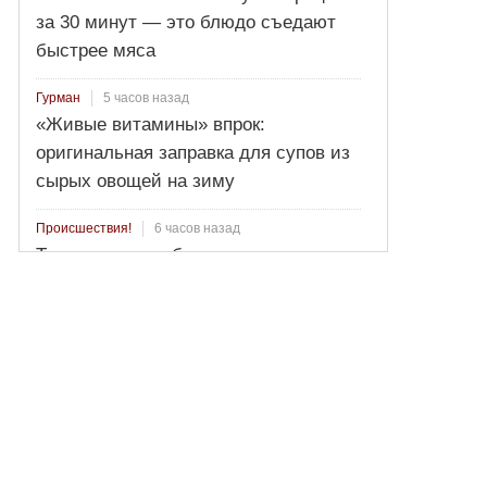
за 30 минут — это блюдо съедают
быстрее мяса
5 часов назад
Гурман
«Живые витамины» впрок:
оригинальная заправка для супов из
сырых овощей на зиму
6 часов назад
Происшествия!
Три человека заблудились в лесу
под Вологдой