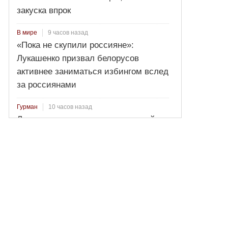
закуска впрок
9 часов назад
В мире
«Пока не скупили россияне»:
Лукашенко призвал белорусов
активнее заниматься избингом вслед
за россиянами
10 часов назад
Гурман
Лосось пряного посола: секретный
рецепт от Ильи Лазерсона