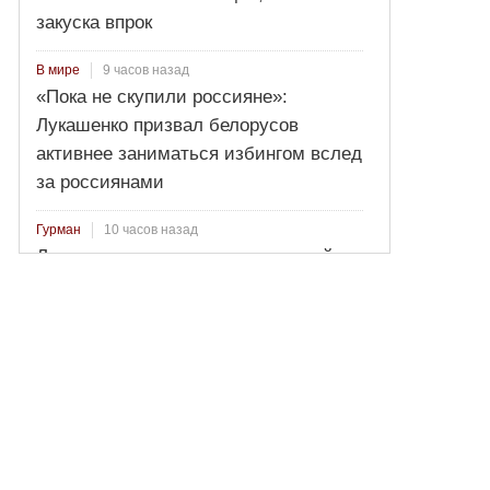
закуска впрок
9 часов назад
В мире
«Пока не скупили россияне»:
Лукашенко призвал белорусов
активнее заниматься избингом вслед
за россиянами
10 часов назад
Гурман
Лосось пряного посола: секретный
рецепт от Ильи Лазерсона