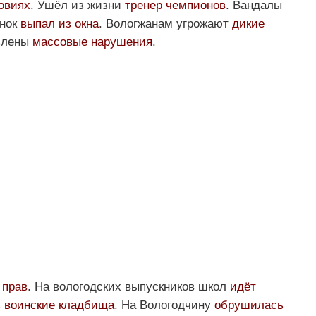
овиях
. Ушёл из жизни
тренер чемпионов
. Вандалы
енок
выпал из окна
. Вологжанам угрожают
дикие
явлены
массовые нарушения
.
 прав
. На вологодских выпускников школ
идёт
ь
воинские кладбища
. На Вологодчину
обрушилась