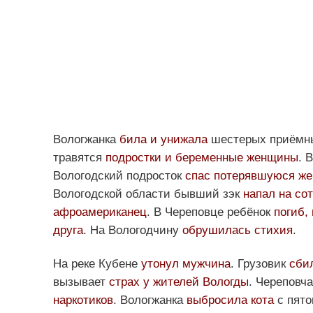
Вологжанка
била и унижала
шестерых приёмны
травятся
подростки и беременные женщины
. 
Вологодский подросток
спас потерявшуюся ж
Вологодской области бывший зэк
напал на со
афроамериканец
. В Череповце ребёнок
погиб,
друга
. На Вологодчину
обрушилась стихия
.
На реке Кубене
утонул мужчина
. Грузовик
сби
вызывает
страх у жителей Вологды
. Череповч
наркотиков
. Вологжанка
выбросила кота
с пято