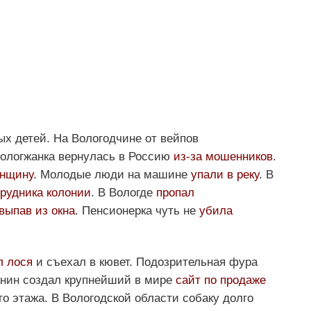
х детей. На Вологодчине от вейпов
Вологжанка вернулась в Россию
из-за мошенников
.
енщину
. Молодые люди на машине
упали в реку
. В
трудника колонии
. В Вологде
пропал
 выпав из окна
. Пенсионерка чуть не
убила
л лося
и съехал в кювет. Подозрительная фура
анин создал крупнейший в мире
сайт по продаже
го этажа. В Вологодской области собаку долго