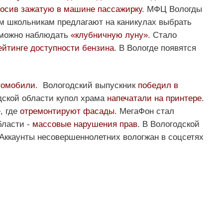
росив зажатую в машине пассажирку
. МФЦ Вологды
им школьникам предлагают на каникулах выбрать
 можно наблюдать
«клубничную луну»
. Стало
ейтинге доступности бензина
. В Вологде появятся
томобили
. Вологодский выпускник
победил в
дской области купол храма
напечатали на принтере
.
, где
отремонтируют фасады
. МегаФон стал
бласти -
массовые нарушения прав
. В Вологодской
 Аккаунты несовершеннолетних вологжан в соцсетях