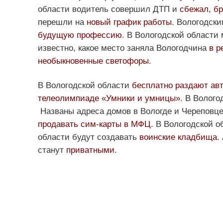
области водитель совершил ДТП и
сбежал, б
перешли на
новый график работы
. Вологодск
будущую профессию
. В Вологодской области
известно, какое место заняла Вологодчина
в р
необыкновенные светофоры
.
В Вологодской области
бесплатно раздают ав
телеолимпиаде «Умники и умницы»
. В Волого
Названы адреса домов в Вологде и Череповце
продавать сим-карты в МФЦ
. В Вологодской о
области будут создавать
воинские кладбища
.
станут
приватными
.