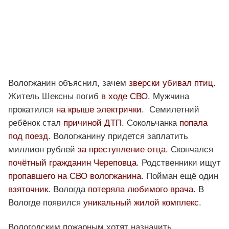
Вологжанин объяснил, зачем
зверски убивал птиц
.
Житель Шексны погиб
в ходе СВО
. Мужчина
прокатился
на крыше электрички
. Семилетний
ребёнок стал
причиной ДТП
. Сокольчанка
попала
под поезд
. Вологжанину придется заплатить
миллион рублей
за преступление отца
. Скончался
почётный гражданин Череповца
. Родственники ищут
пропавшего на СВО вологжанина
. Пойман ещё один
взяточник
. Вологда
потеряла любимого врача
. В
Вологде появился
уникальный жилой комплекс
.
Вологодским пожарным хотят назначить