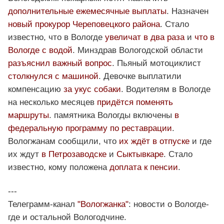
дополнительные ежемесячные выплаты
. Назначен
новый прокурор Череповецкого района
. Стало
известно, что в Вологде
увеличат в два раза
и
что в
Вологде с водой
. Минздрав Вологодской области
разъяснил важный вопрос
. Пьяный мотоциклист
столкнулся с машиной
. Девочке выплатили
компенсацию
за укус собаки
. Водителям в Вологде
на несколько месяцев
придётся поменять
маршруты
. памятника Вологды включены
в
федеральную программу по реставрации
.
Вологжанам сообщили, что
их ждёт в отпуске
и где
их ждут
в Петрозаводске
и
Сыктывкаре
. Стало
известно, кому положена
доплата к пенсии
.
---
Телеграмм-канал
"Вологжанка"
: новости о Вологде-
где и остальной Вологодчине.