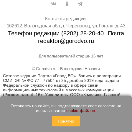
Контакты редакции:
162612, Вологодская обл., г. Череповец, ул. Гоголя, д. 43
Телефон редакции (8202) 28-20-40
Почта
redaktor@gorodvo.ru
Для пользователей старше 16 лет
© Gorodvo.ru - Вологодские Новости
Сетевое издание Портал «Город ВО». Запись о регистрации
СМИ: ЭЛ № ФС 77 - 77504 от 25 декабря 2019 года выдано
Федеральной службой по надзору в сфере связи,
информационных технологий и массовых коммуникаций
(Роскомнадзор). 16+. Учредитель: ООО «К медиа». Главный
редактор Катаев Д.С. На информационном ресурсе
применяются рекомендательные технологии (информационные
Оставаясь на сайте, вы подтверждаете свое согласие на
технологии предоставления информации на основе сбора,
использование
cookie-файлов
.
систематизации и анализа сведений, относящихся к
предпочтениям пользователей сети "Интернет", находящихся
Понятно
на территории Российской Федерации)