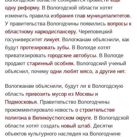
одну реформу
. В Вологодской области хотят
изменить правила
избрания глав муниципалитетов
.
У правительства Вологодчины появились
вопросы к
областному наркодиспансеру
. Череповецкий
госуниверситет
ликует
. Вологжанам объяснили, как
будут
протезировать зубы
. В Вологде хотят
приватизировать
городские автобусы
. В Вологде
продают
старинный особняк
. Вологодский ученый
объяснил, почему
одни любят мясо, а другие нет
.
Вологжанам объяснили, будут ли в Вологодскую
область
привозить мусор из Москвы и
Подмосковья
. Правительство Вологодчины
прокомментировало новость
о строительстве
полигона в Великоустюгском округе
. В Вологодской
области хотят создать
новый штаб
. Десятки
объектов культурного наследия на Вологодчине