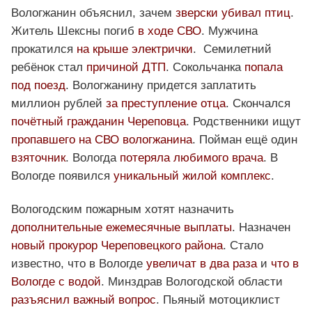
Вологжанин объяснил, зачем
зверски убивал птиц
.
Житель Шексны погиб
в ходе СВО
. Мужчина
прокатился
на крыше электрички
. Семилетний
ребёнок стал
причиной ДТП
. Сокольчанка
попала
под поезд
. Вологжанину придется заплатить
миллион рублей
за преступление отца
. Скончался
почётный гражданин Череповца
. Родственники ищут
пропавшего на СВО вологжанина
. Пойман ещё один
взяточник
. Вологда
потеряла любимого врача
. В
Вологде появился
уникальный жилой комплекс
.
Вологодским пожарным хотят назначить
дополнительные ежемесячные выплаты
. Назначен
новый прокурор Череповецкого района
. Стало
известно, что в Вологде
увеличат в два раза
и
что в
Вологде с водой
. Минздрав Вологодской области
разъяснил важный вопрос
. Пьяный мотоциклист