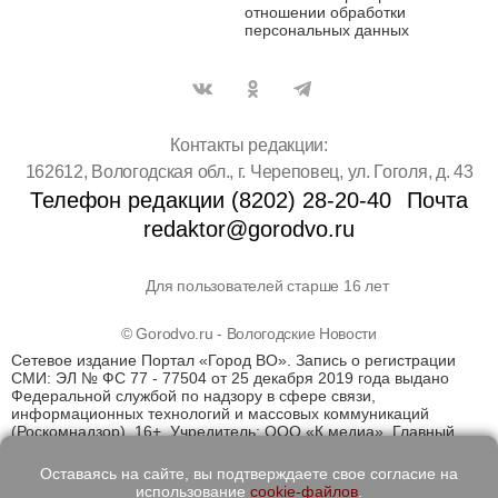
отношении обработки
персональных данных
Контакты редакции:
162612, Вологодская обл., г. Череповец, ул. Гоголя, д. 43
Телефон редакции (8202) 28-20-40
Почта
redaktor@gorodvo.ru
Для пользователей старше 16 лет
© Gorodvo.ru - Вологодские Новости
Сетевое издание Портал «Город ВО». Запись о регистрации
СМИ: ЭЛ № ФС 77 - 77504 от 25 декабря 2019 года выдано
Федеральной службой по надзору в сфере связи,
информационных технологий и массовых коммуникаций
(Роскомнадзор). 16+. Учредитель: ООО «К медиа». Главный
редактор Катаев Д.С. На информационном ресурсе
применяются рекомендательные технологии (информационные
Оставаясь на сайте, вы подтверждаете свое согласие на
технологии предоставления информации на основе сбора,
использование
cookie-файлов
.