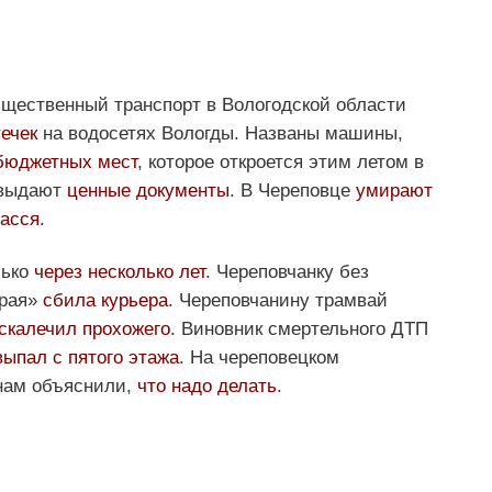
бщественный транспорт в Вологодской области
ечек
на водосетях Вологды. Названы машины,
бюджетных мест
, которое откроется этим летом в
 выдают
ценные документы
. В Череповце
умирают
пасся
.
лько
через несколько лет
. Череповчанку без
орая»
сбила курьера
. Череповчанину трамвай
скалечил прохожего
. Виновник смертельного ДТП
выпал с пятого этажа
. На череповецком
нам объяснили,
что надо делать
.