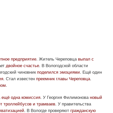
упное предприятие
. Житель Череповца
выпал с
ает
двойное счастье
. В Вологодской области
огодский чиновник
поделился эмоциями
. Ещё один
ия
. Стал известен
преемник главы Череповца
.
пом
.
а
ещё одна комиссия
. У Георгия Филимонова
новый
от троллейбусов и трамваев
. У правительства
иватизацией
. В Вологде проверяют
гражданскую