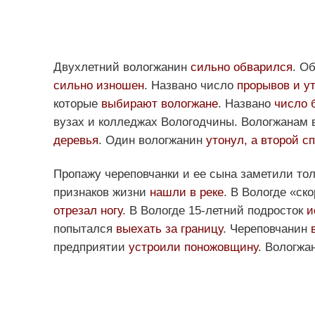
Двухлетний вологжанин
сильно обварился
. О
сильно изношен
. Названо число
прорывов и ут
которые
выбирают вологжане
. Названо
число 
вузах и колледжах Вологодчины. Вологжанам
деревья
. Один вологжанин
утонул, а второй с
Пропажу череповчанки и ее сына заметили то
признаков жизни
нашли в реке
. В Вологде «ск
отрезал ногу
. В Вологде 15-летний подросток
и
попытался
выехать за границу
. Череповчанин
предприятии
устроили поножовщину
. Вологжа