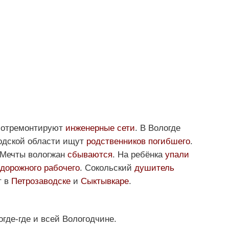
е отремонтируют
инженерные сети
. В Вологде
годской области ищут
родственников погибшего
.
 Мечты вологжан
сбываются
. На ребёнка
упали
дорожного рабочего
. Сокольский
душитель
т в
Петрозаводске
и
Сыктывкаре
.
огде-где и всей Вологодчине.