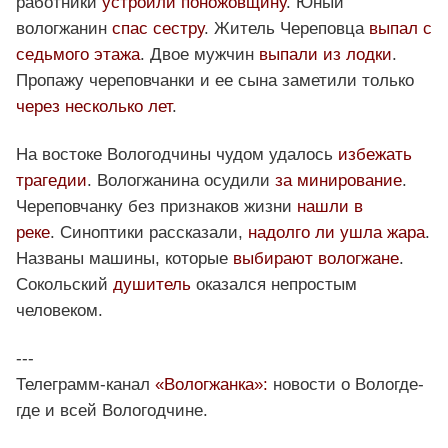
работники
устроили поножовщину
. Юный
вологжанин
спас сестру
. Житель Череповца
выпал с
седьмого этажа
. Двое мужчин
выпали из лодки
.
Пропажу череповчанки и ее сына заметили только
через несколько лет
.
На востоке Вологодчины чудом удалось
избежать
трагедии
. Вологжанина осудили
за минирование
.
Череповчанку без признаков жизни
нашли в
реке
. Синоптики рассказали,
надолго ли ушла жара
.
Названы машины, которые
выбирают вологжане
.
Сокольский
душитель
оказался непростым
человеком.
---
Телеграмм-канал
«Вологжанка»:
новости о Вологде-
где и всей Вологодчине.