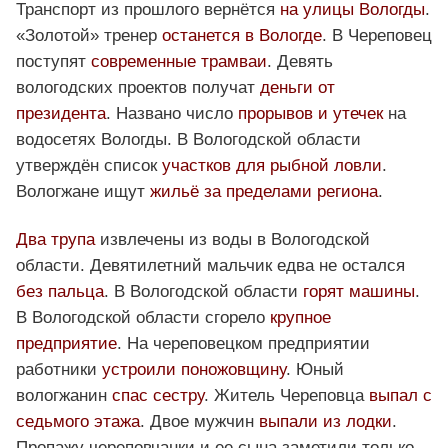
Транспорт из прошлого вернётся
на улицы Вологды
.
«Золотой» тренер
останется в Вологде
. В Череповец
поступят
современные трамваи
. Девять
вологодских проектов получат
деньги от
президента
. Названо число
прорывов и утечек
на
водосетях Вологды. В Вологодской области
утверждён список
участков для рыбной ловли
.
Вологжане ищут
жильё за пределами региона
.
Два трупа
извлечены из воды в Вологодской
области. Девятилетний мальчик едва не остался
без пальца
. В Вологодской области
горят машины
.
В Вологодской области сгорело
крупное
предприятие
. На череповецком предприятии
работники
устроили поножовщину
. Юный
вологжанин
спас сестру
. Житель Череповца
выпал с
седьмого этажа
. Двое мужчин
выпали из лодки
.
Пропажу череповчанки и ее сына заметили только