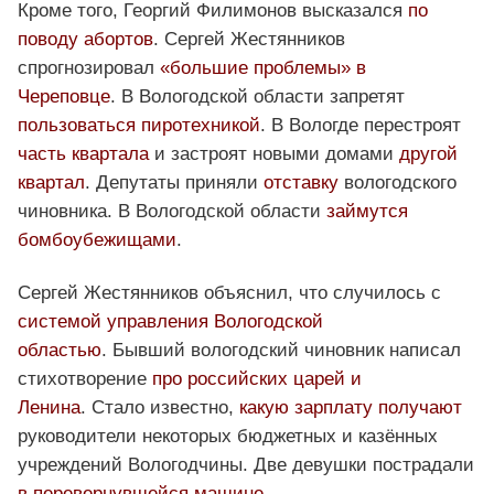
Кроме того, Георгий Филимонов высказался
по
поводу абортов
. Сергей Жестянников
спрогнозировал
«большие проблемы» в
Череповце
. В Вологодской области запретят
пользоваться пиротехникой
. В Вологде перестроят
часть квартала
и застроят новыми домами
другой
квартал
. Депутаты приняли
отставку
вологодского
чиновника. В Вологодской области
займутся
бомбоубежищами
.
Сергей Жестянников объяснил, что случилось с
системой управления Вологодской
областью
. Бывший вологодский чиновник написал
стихотворение
про российских царей и
Ленина
. Стало известно,
какую зарплату получают
руководители некоторых бюджетных и казённых
учреждений Вологодчины. Две девушки пострадали
в перевернувшейся машине
.