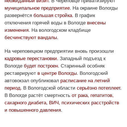
неожиданный визит
. В Череповце приватизируют
муниципальное предприятие
. На окраине Вологды
развернётся
большая стройка
. В график
отключения горячей воды в Вологде
внесены
изменения
. На вологодском кладбище
бесчинствуют вандалы
.
На череповецком предприятии вновь произошли
кадровые перестановки
. Западный подъезд к
Вологде
будет построен
. Старинный особняк
реставрируют
в центре Вологды
. Вологодский
автовокзал опубликовал
расписание на летний
период
. В Вологодской области
серьёзно потеплеет
.
В Вологде растёт смертность
от рака, гепатитов,
сахарного диабета, ВИЧ, психических расстройств
и повышенного давления
.