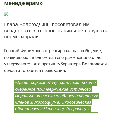
менеджерам»
Глава Вологодчины посоветовал им
воздержаться от провокаций и не нарушать
нормы морали.
Георгий Филимонов отреагировал на сообщение,
появившееся в одном из телеграмм-каналов, где
утверждается, что против губернатора Вологодской
области готовится провокация.
«Да вы серьёзно? Ну, если так, то это
очередное подтверждение истинного
морально-этического облика отдельных
членов микросоциума. Экологическая
обстановка в Череповце (в границах