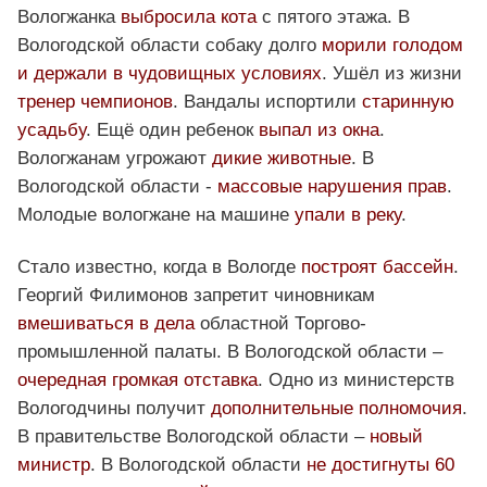
Вологжанка
выбросила кота
с пятого этажа. В
Вологодской области собаку долго
морили голодом
и держали в чудовищных условиях
. Ушёл из жизни
тренер чемпионов
. Вандалы испортили
старинную
усадьбу
. Ещё один ребенок
выпал из окна
.
Вологжанам угрожают
дикие животные
. В
Вологодской области -
массовые нарушения прав
.
Молодые вологжане на машине
упали в реку
.
Стало известно, когда в Вологде
построят бассейн
.
Георгий Филимонов запретит чиновникам
вмешиваться в дела
областной Торгово-
промышленной палаты. В Вологодской области –
очередная громкая отставка
. Одно из министерств
Вологодчины получит
дополнительные полномочия
.
В правительстве Вологодской области –
новый
министр
. В Вологодской области
не достигнуты 60