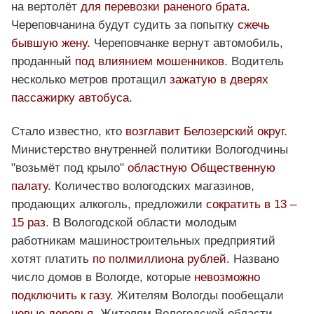
на вертолёт
для перевозки раненого брата
.
Череповчанина будут судить за попытку
сжечь
бывшую жену
. Череповчанке вернут автомобиль,
проданный
под влиянием мошенников
. Водитель
несколько метров протащил
зажатую в дверях
пассажирку автобуса
.
Стало известно, кто
возглавит Белозерский округ
.
Министерство внутренней политики Вологодчины
"возьмёт под крыло"
областную Общественную
палату
. Количество вологодских магазинов,
продающих алкоголь, предложили
сократить в 13 –
15 раз
. В Вологодской области молодым
работникам машиностроительных предприятий
хотят платить
по полмиллиона рублей
. Названо
число домов в Вологде, которые
невозможно
подключить к газу
. Жителям Вологды пообещали
новые деревья
. Жителям Вологодской области