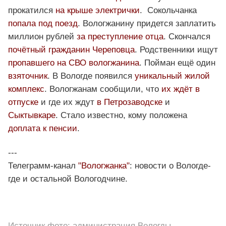
прокатился
на крыше электрички
. Сокольчанка
попала под поезд
. Вологжанину придется заплатить
миллион рублей
за преступление отца
. Скончался
почётный гражданин Череповца
. Родственники ищут
пропавшего на СВО вологжанина
. Пойман ещё один
взяточник
. В Вологде появился
уникальный жилой
комплекс
. Вологжанам сообщили, что
их ждёт в
отпуске
и где их ждут
в Петрозаводске
и
Сыктывкаре
. Стало известно, кому положена
доплата к пенсии
.
---
Телеграмм-канал
"Вологжанка"
: новости о Вологде-
где и остальной Вологодчине.
Источник фото: администрация Вологды