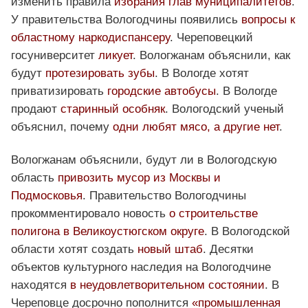
изменить правила
избрания глав муниципалитетов
.
У правительства Вологодчины появились
вопросы к
областному наркодиспансеру
. Череповецкий
госуниверситет
ликует
. Вологжанам объяснили, как
будут
протезировать зубы
. В Вологде хотят
приватизировать
городские автобусы
. В Вологде
продают
старинный особняк
. Вологодский ученый
объяснил, почему
одни любят мясо, а другие нет
.
Вологжанам объяснили, будут ли в Вологодскую
область
привозить мусор из Москвы и
Подмосковья
. Правительство Вологодчины
прокомментировало новость
о строительстве
полигона в Великоустюгском округе
. В Вологодской
области хотят создать
новый штаб
. Десятки
объектов культурного наследия на Вологодчине
находятся
в неудовлетворительном состоянии
. В
Череповце досрочно пополнится
«промышленная