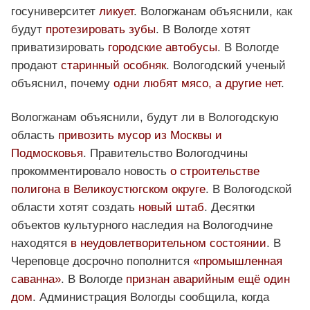
госуниверситет
ликует
. Вологжанам объяснили, как
будут
протезировать зубы
. В Вологде хотят
приватизировать
городские автобусы
. В Вологде
продают
старинный особняк
. Вологодский ученый
объяснил, почему
одни любят мясо, а другие нет
.
Вологжанам объяснили, будут ли в Вологодскую
область
привозить мусор из Москвы и
Подмосковья
. Правительство Вологодчины
прокомментировало новость
о строительстве
полигона в Великоустюгском округе
. В Вологодской
области хотят создать
новый штаб
. Десятки
объектов культурного наследия на Вологодчине
находятся
в неудовлетворительном состоянии
. В
Череповце досрочно пополнится
«промышленная
саванна»
. В Вологде
признан аварийным ещё один
дом
. Администрация Вологды сообщила, когда