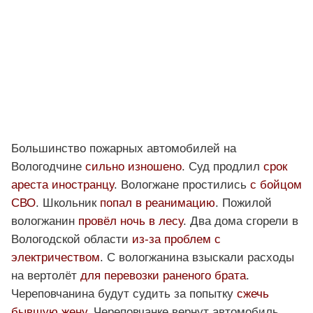
Большинство пожарных автомобилей на
Вологодчине
сильно изношено
. Суд продлил
срок
ареста иностранцу
. Вологжане простились
с бойцом
СВО
. Школьник
попал в реанимацию
. Пожилой
вологжанин
провёл ночь в лесу
. Два дома сгорели в
Вологодской области
из-за проблем с
электричеством
. С вологжанина взыскали расходы
на вертолёт
для перевозки раненого брата
.
Череповчанина будут судить за попытку
сжечь
бывшую жену
. Череповчанке вернут автомобиль,